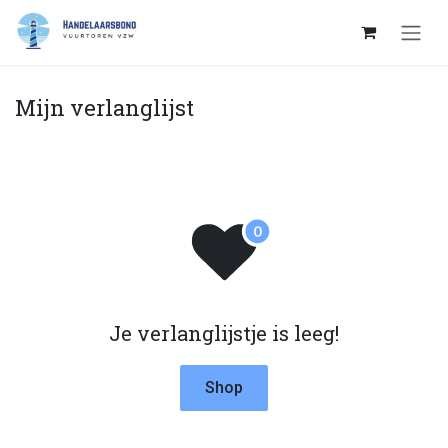
Overslaan naar inhoud
Mijn verlanglijst
Je verlanglijstje is leeg!
Shop